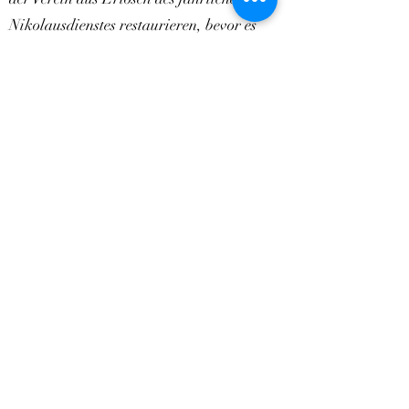
Nikolausdienstes restaurieren, bevor es
dann von Herrn Pfarrer Tremmel seinen
kirchlichen Segen bekam. 1997 bekam die
Gemeinde Pittenhart Ihren dritten
Maibaum. Bevor dieser jedoch aufgestellt
werden konnte war es notwendig
geworden, einen neuen Platz dafür zu
schaffen, da man ihn am alten Ort nicht
mehr aufstellen konnte. So schuf man mit
der Unterstützung von einigen
Pittenharter Firmen ein neues Fundament
mit Haltevorrichtung am neu angelegten
Pittenharter Dorfplatz neben der Kirche.
Im selben Jahr errang man beim 100-
jährigen Gründungsfest des